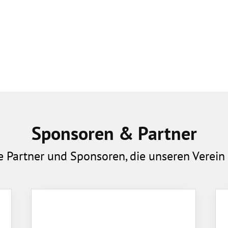
Mitglieder-Service
Ge
Alles zur Mitgliedschaft
Vf
Downloads
Zu
Termine
60
Fragen & Antworten
Sponsoren & Partner
e Partner und Sponsoren, die unseren Verein 