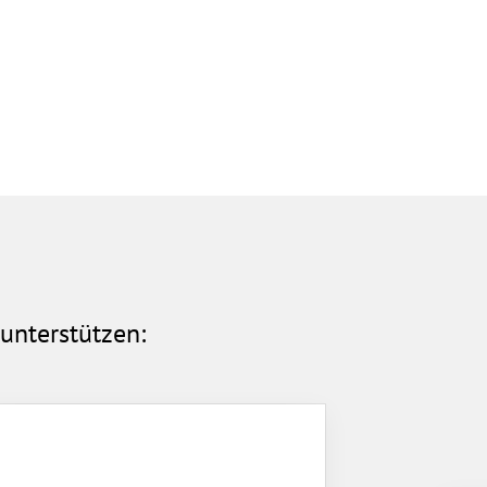
schäftsstelle
L Goldstein 1953 e. V.
r Waldau 12
529 Frankfurt am Main
069 66113934
infos@vfl-goldstein.de
unterstützen: