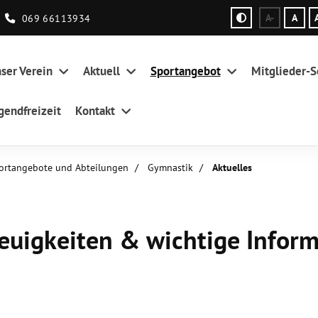
069 66113934
A-
A
ser Verein
Aktuell
Sportangebot
Mitglieder-S
gendfreizeit
Kontakt
ortangebote und Abteilungen
Gymnastik
Aktuelles
euigkeiten & wichtige Infor