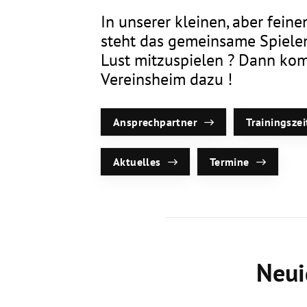
In unserer kleinen, aber fein
Sportangebote finden
steht das gemeinsame Spiele
Unser Sportangebot
Lust mitzuspielen ? Dann ko
Sportsuche
Vereinsheim dazu !
Ausfälle und Vertretungen
Deutsches Sportabzeichen
Ansprechpartner
Trainingsze
Aktuelles
Termine
Neui