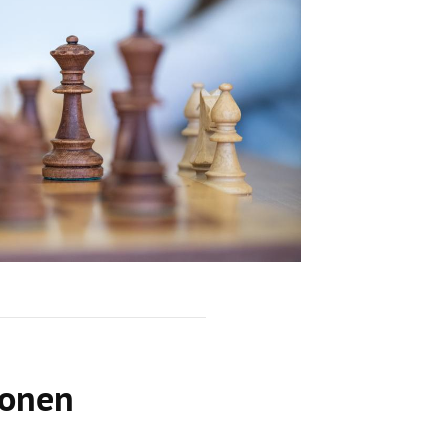
schäftsstelle
L Goldstein 1953 e. V.
r Waldau 12
529 Frankfurt am Main
069 66113934
infos@vfl-goldstein.de
ionen