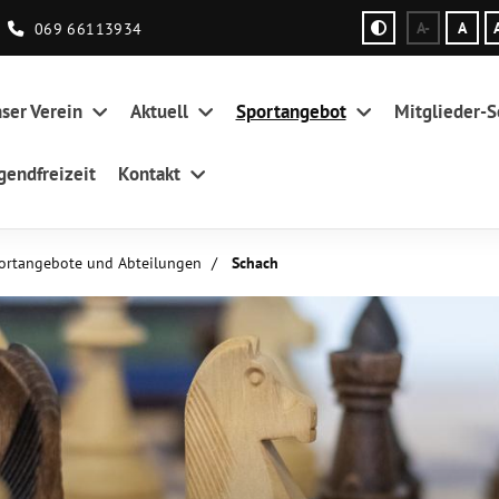
069 66113934
A-
A
ser Verein
Aktuell
Sportangebot
Mitglieder-S
gendfreizeit
Kontakt
ortangebote und Abteilungen
Schach