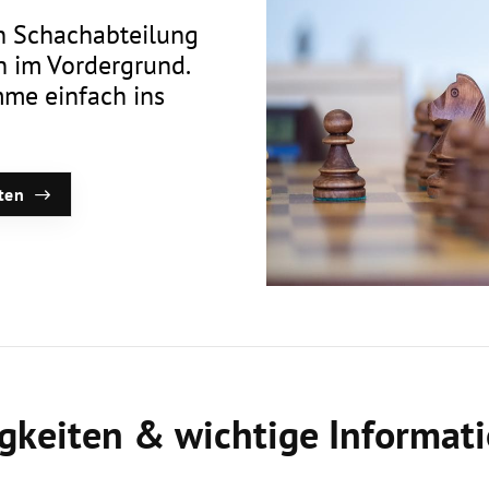
en Schachabteilung
Mitglieder-Service
Ge
n im Vordergrund.
Alles zur Mitgliedschaft
Vf
mme einfach ins
Downloads
Zu
Termine
60
Fragen & Antworten
iten
gkeiten & wichtige Informat