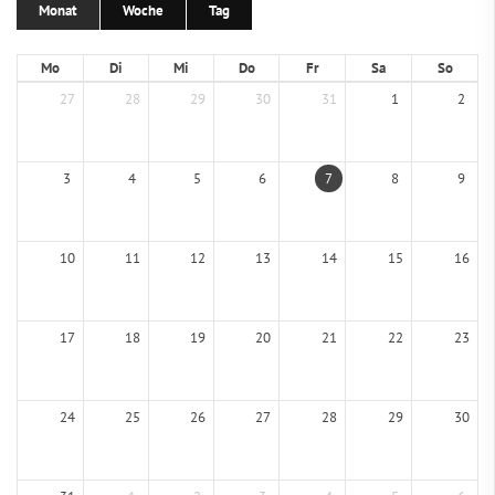
Monat
Woche
Tag
Mo
Di
Mi
Do
Fr
Sa
So
27
28
29
30
31
1
2
3
4
5
6
7
8
9
10
11
12
13
14
15
16
17
18
19
20
21
22
23
24
25
26
27
28
29
30